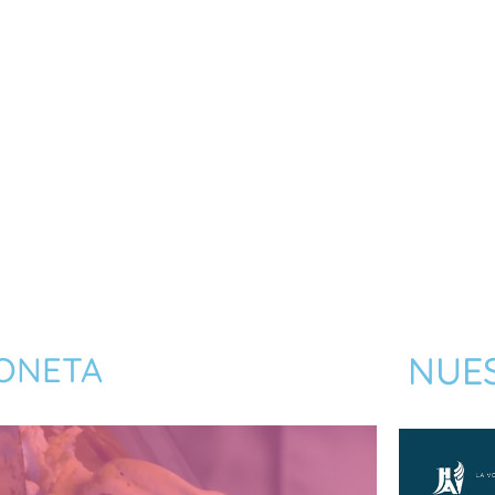
NUES
ONETA