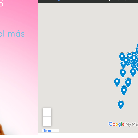
S
al más