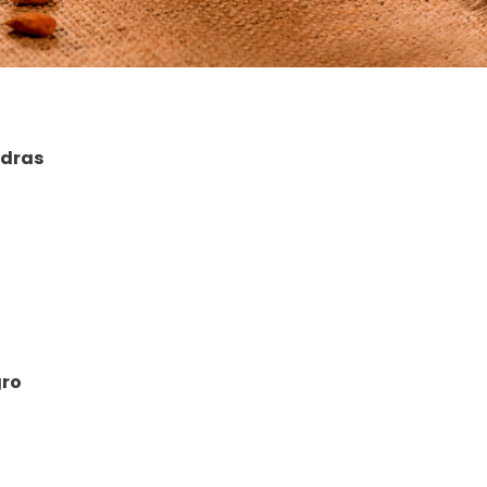
ndras
gro