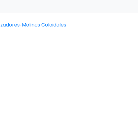
zadores
,
Molinos Coloidales
CONTACTO
SECC
DIRECCIÓN
INST
Santiago del Estero 924, C1075 AAT,
SOCI
CABA.