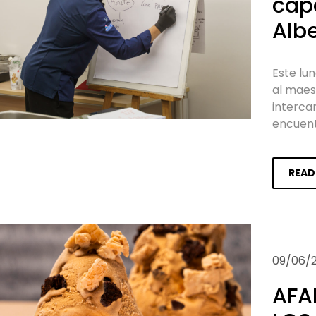
capa
Alb
Este lun
al maes
interca
encuent
READ
09/06/
AFA