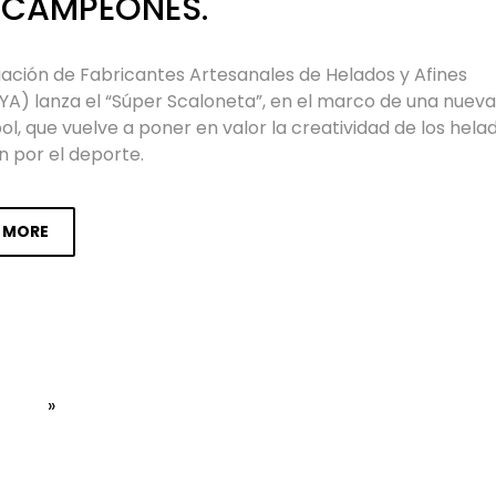
 CAMPEONES.
iación de Fabricantes Artesanales de Helados y Afines
A) lanza el “Súper Scaloneta”, en el marco de una nueva
ol, que vuelve a poner en valor la creatividad de los hel
ón por el deporte.
CONTACTO
SECC
 MORE
DIRECCIÓN
INST
Santiago del Estero 924, C1075 AAT,
SOCI
CABA.
HELA
CAM
TELÉFONO
(11) 4304-2624 / 0451
»
SEMA
CON
E-MAIL
HELADOSHA@AFADHYA.COM.AR