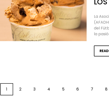
LOS
La Asoc
(AFADHY
del Fútb
la pasi
READ
1
2
3
4
5
6
7
8
INGRESO EXCLUSIVO SOCIOS