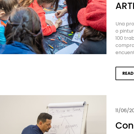
ARTE
Una pro
o pintur
100 tra
compra 
encuentr
READ
11/06/2
Cons