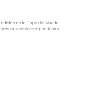
 edición de la Copa del Mundo
aderos artesanales argentinos y
IONES
ITUCIONAL
OS
DO ARTESANAL
PAÑAS
NA DEL HELADO
TACTO