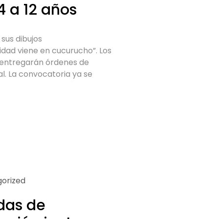
4 a 12 años
sus dibujos
cidad viene en cucurucho”. Los
e entregarán órdenes de
l. La convocatoria ya se
orized
das de