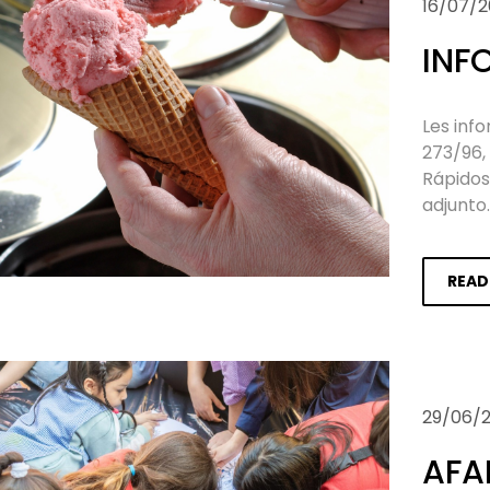
16/07/2
INF
Les inf
273/96,
Rápidos
adjunto
READ
29/06/
AFA