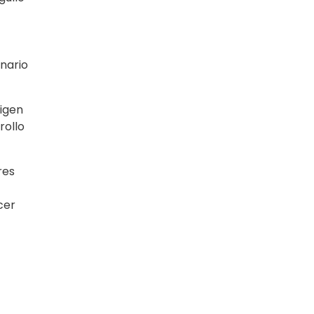
nario
igen
rollo
res
cer