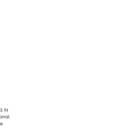
, la
anal.
de