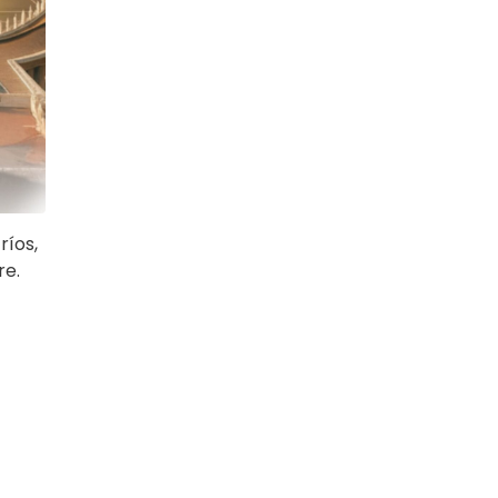
ríos,
re.