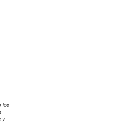
 los
n
s y