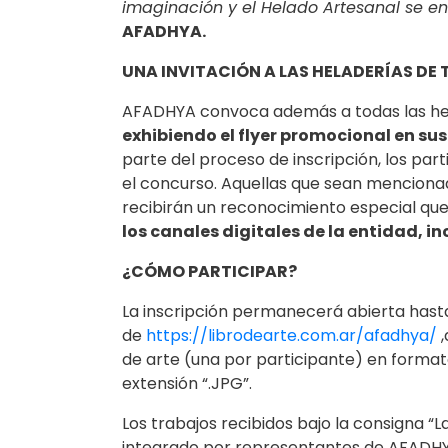
imaginación y el Helado Artesanal se e
AFADHYA.
UNA INVITACIÓN A LAS HELADERÍAS DE 
AFADHYA convoca además a todas las hel
exhibiendo el flyer promocional en sus 
parte del proceso de inscripción, los par
el concurso. Aquellas que sean menciona
recibirán un reconocimiento especial que
los canales digitales de la entidad, in
¿CÓMO PARTICIPAR?
La inscripción permanecerá abierta hasta e
de
https://librodearte.com.ar/afadhya/
,
de arte (una por participante) en formato
extensión “.JPG”.
Los trabajos recibidos bajo la consigna “
integrado por representantes de AFADHYA