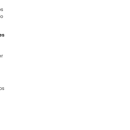
os
do
es
er
os