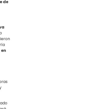
e de
iva
o
cieron
ría
n en
bras
y
rado
nará