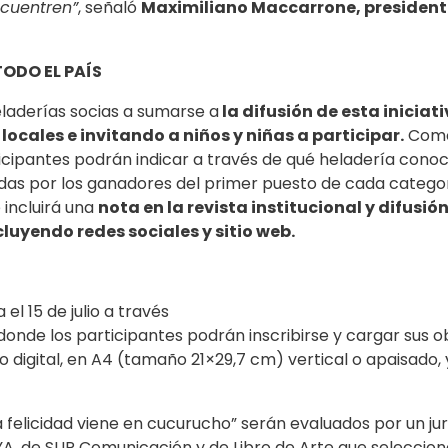
ncuentren”
, señaló
Maximiliano Maccarrone, president
TODO EL PAÍS
aderías socias a sumarse a
la difusión de esta iniciat
locales e invitando a niños y niñas a participar.
Com
ticipantes podrán indicar a través de qué heladería cono
das por los ganadores del primer puesto de cada catego
 incluirá una
nota en la revista institucional y difusió
cluyendo redes sociales y sitio web.
l 15 de julio a través
donde los participantes podrán inscribirse y cargar sus o
 digital, en A4 (tamaño 21×29,7 cm) vertical o apaisado, 
La felicidad viene en cucurucho” serán evaluados por un ju
, de SUR Comunicación y de Libro de Arte que seleccio