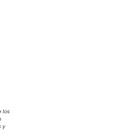
 los
n
s y