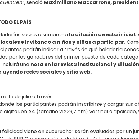
ncuentren”
, señaló
Maximiliano Maccarrone, president
TODO EL PAÍS
aderías socias a sumarse a
la difusión de esta iniciat
locales e invitando a niños y niñas a participar.
Com
ticipantes podrán indicar a través de qué heladería cono
das por los ganadores del primer puesto de cada catego
 incluirá una
nota en la revista institucional y difusió
cluyendo redes sociales y sitio web.
l 15 de julio a través
donde los participantes podrán inscribirse y cargar sus o
 digital, en A4 (tamaño 21×29,7 cm) vertical o apaisado, 
La felicidad viene en cucurucho” serán evaluados por un ju
, de SUR Comunicación y de Libro de Arte que seleccio