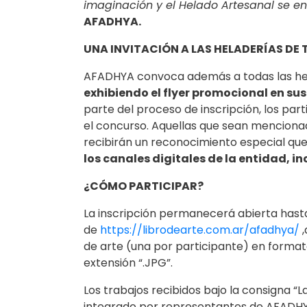
imaginación y el Helado Artesanal se e
AFADHYA.
UNA INVITACIÓN A LAS HELADERÍAS DE 
AFADHYA convoca además a todas las hel
exhibiendo el flyer promocional en sus 
parte del proceso de inscripción, los par
el concurso. Aquellas que sean menciona
recibirán un reconocimiento especial que
los canales digitales de la entidad, in
¿CÓMO PARTICIPAR?
La inscripción permanecerá abierta hasta e
de
https://librodearte.com.ar/afadhya/
,
de arte (una por participante) en formato
extensión “.JPG”.
Los trabajos recibidos bajo la consigna “
integrado por representantes de AFADHYA