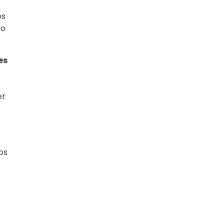
os
do
es
er
os