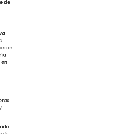
e de
iva
o
cieron
ría
n en
bras
y
rado
nará